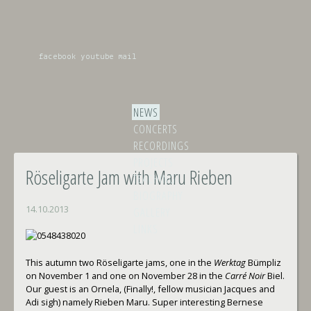
facebook
youtube
mail
NEWS
CONCERTS
RECORDINGS
PROJECTS
Röseligarte Jam with Maru Rieben
TEACHING
BIOGRAPHY
14.10.2013
GALLERY
LINKS
This autumn two Röseligarte jams, one in the
Werktag
Bümpliz
on November 1 and one on November 28 in the
Carré Noir
Biel.
Our guest is an Ornela, (Finally!, fellow musician Jacques and
Adi sigh) namely Rieben Maru. Super interesting Bernese