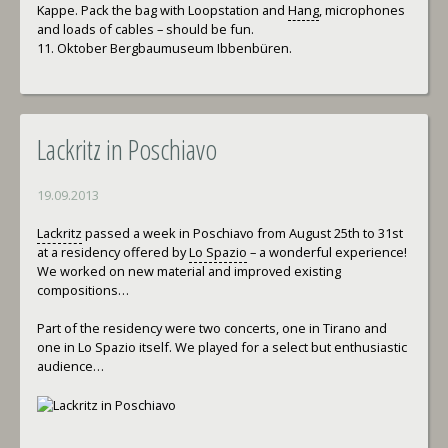
Kappe. Pack the bag with Loopstation and
Hang
, microphones
and loads of cables – should be fun.
11. Oktober Bergbaumuseum Ibbenbüren.
Lackritz in Poschiavo
19.09.2013
Lackritz
passed a week in Poschiavo from August 25th to 31st
at a residency offered by
Lo Spazio
– a wonderful experience!
We worked on new material and improved existing
compositions…
Part of the residency were two concerts, one in Tirano and
one in Lo Spazio itself. We played for a select but enthusiastic
audience…