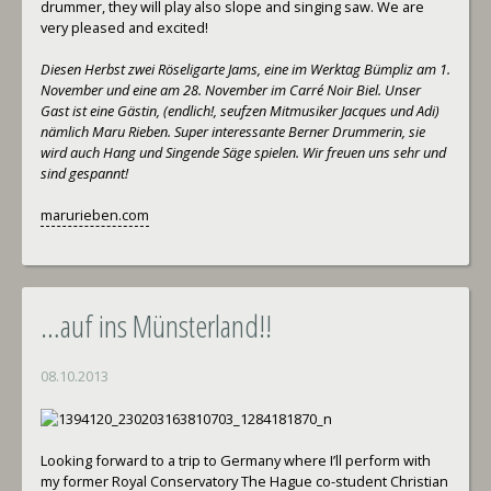
drummer, they will play also slope and singing saw. We are
very pleased and excited!
Diesen Herbst zwei Röseligarte Jams, eine im Werktag Bümpliz am 1.
November und eine am 28. November im Carré Noir Biel. Unser
Gast ist eine Gästin, (endlich!, seufzen Mitmusiker Jacques und Adi)
nämlich Maru Rieben. Super interessante Berner Drummerin, sie
wird auch Hang und Singende Säge spielen. Wir freuen uns sehr und
sind gespannt!
marurieben.com
…auf ins Münsterland!!
08.10.2013
Looking forward to a trip to Germany where I’ll perform with
my former Royal Conservatory The Hague co-student Christian