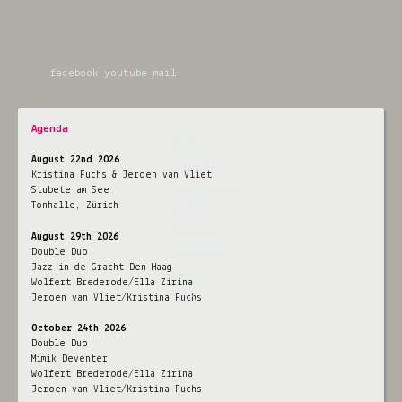
facebook
youtube
mail
Agenda
NEWS
August 22nd 2026
CONCERTS
Kristina Fuchs & Jeroen van Vliet
RECORDINGS
Stubete am See
PROJECTS
Tonhalle, Zürich
TEACHING
August 29th 2026
BIOGRAPHY
Double Duo
Jazz in de Gracht Den Haag
GALLERY
Wolfert Brederode/Ella Zirina
LINKS
Jeroen van Vliet/Kristina Fuchs
October 24th 2026
Double Duo
Mimik Deventer
Wolfert Brederode/Ella Zirina
Jeroen van Vliet/Kristina Fuchs