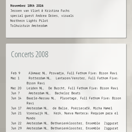
November 18th 2026
Jeroen van Vliet & Kristina Fuchs
special guest Andrea Dröes, visuals
Northern Lights Pilot
Tolhuistuin Amsterdam
Concerts 2008
Feb 9
Alkmaar NL, Provadja, Full Fathom Five: Bison Ravi
Mar 1
Rotterdam NL, Lantaren/Venster, Full Fathom Five:
Bison Ravi
Mar 20
Leiden NL, De Burcht, Full Fathom Five: Bison Ravi
Jun 7
Amsterdam NL, Bachelor Beats
Jun 14
Baarle-Nassau NL, Plusetage, Full Fathom Five: Bison
Ravi
Jun 17
Amsterdam NL, de Balie, Poëziecafé, Micha Hamel
Jun 21
Vreeswijk NL, Kerk, Nueva Manteca: Requiem para el
Mundo
Jun 22
Amsterdam NL, Bethanienklooster, Ensemble Ziggurat
Jun 29
Amsterdam NL, Bethanienklooster, Ensemble Ziggurat