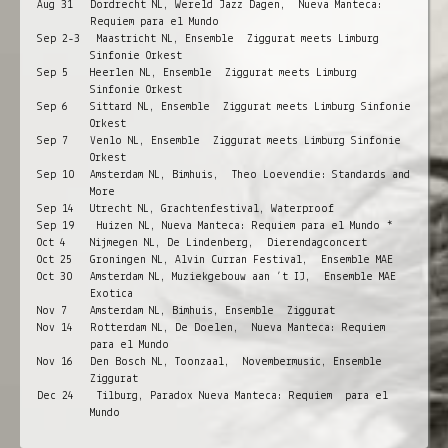
Aug 31
Dordrecht NL, Wereld Jazz Dagen, Nueva Manteca:
Requiem para el Mundo
Sep 2-3
Maastricht NL, Ensemble Ziggurat meets Limburg
Sinfonie Orkest
Sep 5
Heerlen NL, Ensemble Ziggurat meets Limburg
Sinfonie Orkest
Sep 6
Sittard NL, Ensemble Ziggurat meets Limburg Sinfonie
Orkest
Sep 7
Venlo NL, Ensemble Ziggurat meets Limburg Sinfonie
Orkest
Sep 10
Amsterdam NL, Bimhuis, Theo Loevendie: Standards and
More
Sep 14
Utrecht NL, Grachtenfestival, Waterproof
Sep 19
Huizen NL, Nueva Manteca: Requiem para el Mundo *
Oct 4
Nijmegen NL, De Lindenberg, Dierendagconcert
Oct 25
Groningen NL, Alvin Curran Festival, Ensemble MAE
Oct 30
Amsterdam NL, Muziekgebouw aan ’t IJ, Ensemble MAE
Exotica
Nov 7
Amsterdam NL, Bimhuis, Ensemble Ziggurat
Nov 14
Rotterdam NL, De Doelen, Nueva Manteca: Requiem
para el Mundo
Nov 16
Den Bosch NL, Toonzaal, Novembermusic, Ensemble
Ziggurat
Dec 24
Tilburg, Paradox Nueva Manteca: Requiem para el
Mundo