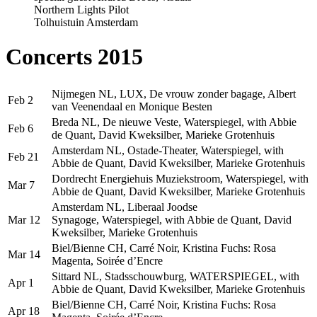
Northern Lights Pilot
Tolhuistuin Amsterdam
Concerts 2015
Nijmegen NL, LUX, De vrouw zonder bagage, Albert
Feb 2
van Veenendaal en Monique Besten
Breda NL, De nieuwe Veste, Waterspiegel, with Abbie
Feb 6
de Quant, David Kweksilber, Marieke Grotenhuis
Amsterdam NL, Ostade-Theater, Waterspiegel, with
Feb 21
Abbie de Quant, David Kweksilber, Marieke Grotenhuis
Dordrecht Energiehuis Muziekstroom, Waterspiegel, with
Mar 7
Abbie de Quant, David Kweksilber, Marieke Grotenhuis
Amsterdam NL, Liberaal Joodse
Mar 12
Synagoge, Waterspiegel, with Abbie de Quant, David
Kweksilber, Marieke Grotenhuis
Biel/Bienne CH, Carré Noir, Kristina Fuchs: Rosa
Mar 14
Magenta, Soirée d’Encre
Sittard NL, Stadsschouwburg, WATERSPIEGEL, with
Apr 1
Abbie de Quant, David Kweksilber, Marieke Grotenhuis
Biel/Bienne CH, Carré Noir, Kristina Fuchs: Rosa
Apr 18