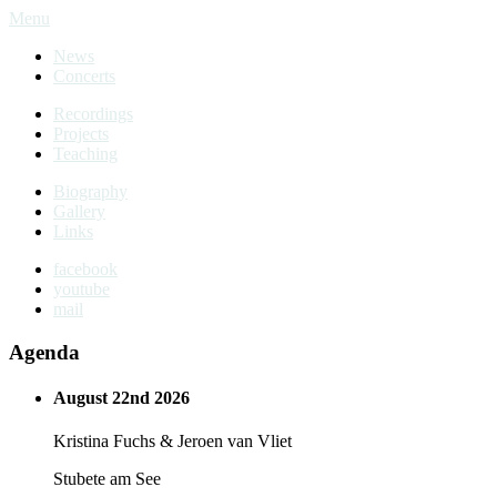
Menu
News
Concerts
Recordings
Projects
Teaching
Biography
Gallery
Links
facebook
youtube
mail
Agenda
August 22nd 2026
Kristina Fuchs & Jeroen van Vliet
Stubete am See