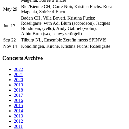
Magenta, Soirée d’Encre
Biel/Bienne CH, Carré Noir, Kristina Fuchs: Rosa
May 29
Magenta, Soirée d’Encre
Baden CH, Villa Boveri, Kristina Fuchs:
Röseligarte, with Adi Blum (accordeon), Jacques
Jun 17
Bouduban, (cello), Andy Gabriel (violin),
Albin Brun (sax, schwyzerörgeli)
Sep 22
Tilburg NL, Ensemble Zerafin meets SPINVIS
Nov 14
Konolfingen, Kirche, Kristina Fuchs: Röseligarte
Concerts Archive
2022
2021
2020
2019
2018
2017
2016
2015
2014
2013
2012
2011