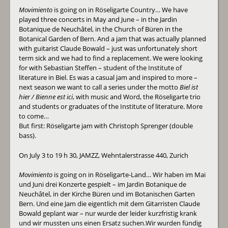
Movimiento
is going on in Röseligarte Country… We have
played three concerts in May and June – in the Jardin
Botanique de Neuchâtel, in the Church of Büren in the
Botanical Garden of Bern. And a jam that was actually planned
with guitarist Claude Bowald – just was unfortunately short
term sick and we had to find a replacement. We were looking
for with Sebastian Steffen – student of the Institute of
literature in Biel. Es was a casual jam and inspired to more –
next season we want to call a series under the motto
Biel ist
hier / Bienne est ici
, with music and Word, the Röseligarte trio
and students or graduates of the Institute of literature. More
to come…
But first: Röseligarte jam with Christoph Sprenger (double
bass).
On July 3 to 19 h 30, JAMZZ, Wehntalerstrasse 440, Zurich
Movimiento
is going on in Röseligarte-Land… Wir haben im Mai
und Juni drei Konzerte gespielt – im Jardin Botanique de
Neuchâtel, in der Kirche Büren und im Botanischen Garten
Bern. Und eine Jam die eigentlich mit dem Gitarristen Claude
Bowald geplant war – nur wurde der leider kurzfristig krank
und wir mussten uns einen Ersatz suchen.Wir wurden fündig